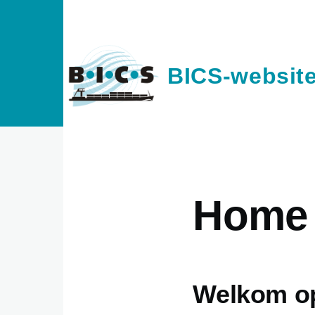
Overslaan en naar de inhoud gaan
BICS-websit
Home
Welkom op