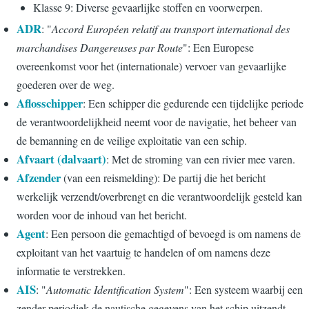
Klasse 9: Diverse gevaarlijke stoffen en voorwerpen.
ADR
: "
Accord Européen relatif au transport international des
marchandises Dangereuses par Route
": Een Europese
overeenkomst voor het (internationale) vervoer van gevaarlijke
goederen over de weg.
Aflosschipper
: Een schipper die gedurende een tijdelijke periode
de verantwoordelijkheid neemt voor de navigatie, het beheer van
de bemanning en de veilige exploitatie van een schip.
Afvaart (dalvaart)
: Met de stroming van een rivier mee varen.
Afzender
(van een reismelding): De partij die het bericht
werkelijk verzendt/overbrengt en die verantwoordelijk gesteld kan
worden voor de inhoud van het bericht.
Agent
: Een persoon die gemachtigd of bevoegd is om namens de
exploitant van het vaartuig te handelen of om namens deze
informatie te verstrekken.
AIS
: "
Automatic Identification System
": Een systeem waarbij een
zender periodiek de nautische gegevens van het schip uitzendt.