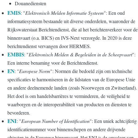
Douanediensten
EMIS
: "
Elektronisch Melden Informatie Systeem
": Een oud
informatiesysteem bestaande uit diverse onderdelen, waaronder de
Rijkswaterstaat Berichtendienst, die al het berichtenverkeer voor de
binnenvaart (o.a. BICS) en IVS-Next verzorgde. In 2020 is deze
berichtendienst vervangen door HERMES.
EMBIS
: "
Elektronisch Melden & Begeleiden in de Scheepvaart
":
Een interne benaming voor de Berichtendienst.
EN
: "
Europese Norm
": Normen die bedoeld zijn om technische
specificaties te harmoniseren in de lidstaten van de Europese Unie
en andere deelnemende landen (zoals Noorwegen en Zwitserland).
Het doel is om handelsbarrières te verminderen, de veiligheid te
waarborgen en de interoperabiliteit van producten en diensten te
bevorderen.
ENI
: "
European Number of Identification
": Een uniek achtcijferig
identificatienummer voor binnenschepen en andere drijvende
objecten in de Europese binnenvaart. Het ENI is de opvolger van