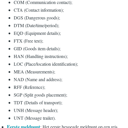
COM (Communication contact);
CTA (Contact information);
DGS (Dangerous goods);
DTM (Date/time/period);
EQD (Equipment details);
FTX (Free text);
GID (Goods item details);
HAN (Handling instructions);
LOC (Place/location identification);
MEA (Measurements);
NAD (Name and address);
RFF (Reference);
SGP (Split goods placement);
TDT (Details of transport);
UNH (Message header);
UNT (Message trailer).
Eerste meldpunt
: Het eerste bevoegde meldpunt op een reis