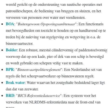
wereld gericht op de ondersteuning van nautische operaties met
patrouilleschepen, de bediening van bruggen en sluizen, en het
vervoeren van personen over water met veerdiensten.
BOA
: "
Buitengewoon Opsporingsambtenaar
": Een functionaris
met bevoegdheden om toezicht te houden op en handhavend op te
treden bij de naleving van regelgeving en wetgeving in o.a. de
binnenvaartsector.
Bolder
: Een robuust, meestal cilindervormig of paddenstoelvormig
voorwerp dat op een kade, pier of dek van een schip is bevestigd
en wordt gebruikt om schepen veilig vast te maken.
BPR
: "
Binnenvaartpolitiereglement
": Een Nederlandse set van
regels die het scheepvaartverkeer op binnenwateren regelt.
Brak water
: Water waarvan het zoutgehalte beduidend lager ligt
dan dat van zeewater.
BRD
: "
BICS-Referentiedataservice
": Een systeem voor het
verwerken van NLRDMS-referentiedata naar de front-end van