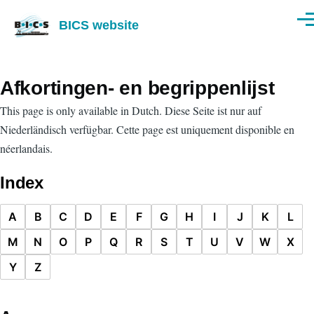
Skip to main content
BICS website
Men
Afkortingen- en begrippenlijst
This page is only available in Dutch.
Diese Seite ist nur auf
Niederländisch verfügbar.
Cette page est uniquement disponible en
néerlandais.
Index
A
B
C
D
E
F
G
H
I
J
K
L
M
N
O
P
Q
R
S
T
U
V
W
X
Y
Z