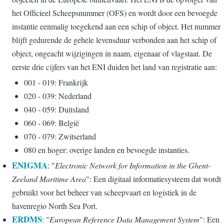
het Officieel Scheepsnummer (OFS) en wordt door een bevoegde
instantie eenmalig toegekend aan een schip of object. Het nummer
blijft gedurende de gehele levensduur verbonden aan het schip of
object, ongeacht wijzigingen in naam, eigenaar of vlagstaat. De
eerste drie cijfers van het ENI duiden het land van registratie aan:
001 - 019: Frankrijk
020 - 039: Nederland
040 - 059: Duitsland
060 - 069: België
070 - 079: Zwitserland
080 en hoger: overige landen en bevoegde instanties.
ENIGMA
: "
Electronic Network for Information in the Ghent-
Zeeland Maritime Area
": Een digitaal informatiesysteem dat wordt
gebruikt voor het beheer van scheepvaart en logistiek in de
havenregio North Sea Port.
ERDMS
: "
European Reference Data Management System
": Een