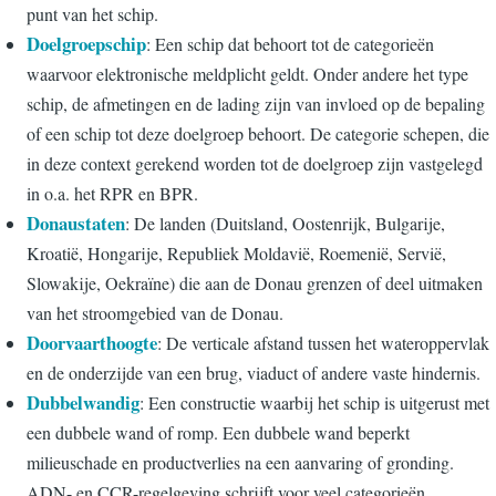
punt van het schip.
Doelgroepschip
: Een schip dat behoort tot de categorieën
waarvoor elektronische meldplicht geldt. Onder andere het type
schip, de afmetingen en de lading zijn van invloed op de bepaling
of een schip tot deze doelgroep behoort. De categorie schepen, die
in deze context gerekend worden tot de doelgroep zijn vastgelegd
in o.a. het RPR en BPR.
Donaustaten
: De landen (Duitsland, Oostenrijk, Bulgarije,
Kroatië, Hongarije, Republiek Moldavië, Roemenië, Servië,
Slowakije, Oekraïne) die aan de Donau grenzen of deel uitmaken
van het stroomgebied van de Donau.
Doorvaarthoogte
: De verticale afstand tussen het wateroppervlak
en de onderzijde van een brug, viaduct of andere vaste hindernis.
Dubbelwandig
: Een constructie waarbij het schip is uitgerust met
een dubbele wand of romp. Een dubbele wand beperkt
milieuschade en productverlies na een aanvaring of gronding.
ADN- en CCR-regelgeving schrijft voor veel categorieën