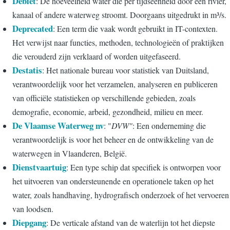
Debiet
: De hoeveelheid water die per tijdseenheid door een rivier,
kanaal of andere waterweg stroomt. Doorgaans uitgedrukt in m³/s.
Deprecated
: Een term die vaak wordt gebruikt in IT-contexten.
Het verwijst naar functies, methoden, technologieën of praktijken
die verouderd zijn verklaard of worden uitgefaseerd.
Destatis
: Het nationale bureau voor statistiek van Duitsland,
verantwoordelijk voor het verzamelen, analyseren en publiceren
van officiële statistieken op verschillende gebieden, zoals
demografie, economie, arbeid, gezondheid, milieu en meer.
De Vlaamse Waterweg nv
: "
DVW"
: Een onderneming die
verantwoordelijk is voor het beheer en de ontwikkeling van de
waterwegen in Vlaanderen, België.
Dienstvaartuig
: Een type schip dat specifiek is ontworpen voor
het uitvoeren van ondersteunende en operationele taken op het
water, zoals handhaving, hydrografisch onderzoek of het vervoeren
van loodsen.
Diepgang
: De verticale afstand van de waterlijn tot het diepste