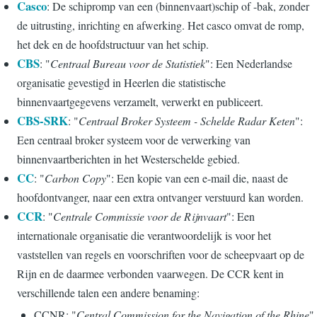
Casco
: De schipromp van een (binnenvaart)schip of -bak, zonder
de uitrusting, inrichting en afwerking. Het casco omvat de romp,
het dek en de hoofdstructuur van het schip.
CBS
: "
Centraal Bureau voor de Statistiek
": Een Nederlandse
organisatie gevestigd in Heerlen die statistische
binnenvaartgegevens verzamelt, verwerkt en publiceert.
CBS-SRK
: "
Centraal Broker Systeem - Schelde Radar Keten
":
Een centraal broker systeem voor de verwerking van
binnenvaartberichten in het Westerschelde gebied.
CC
: "
Carbon Copy
": Een kopie van een e-mail die, naast de
hoofdontvanger, naar een extra ontvanger verstuurd kan worden.
CCR
: "
Centrale Commissie voor de Rijnvaart
": Een
internationale organisatie die verantwoordelijk is voor het
vaststellen van regels en voorschriften voor de scheepvaart op de
Rijn en de daarmee verbonden vaarwegen. De CCR kent in
verschillende talen een andere benaming:
CCNR: "
Central Commission for the Navigation of the Rhine
"